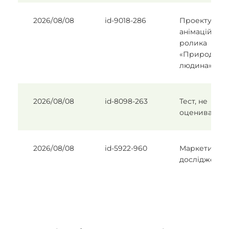
2026/08/08
id-9018-286
Проектуван
анімаційног
ролика
«Природа та
людина».
2026/08/08
id-8098-263
Тест, не
оценивать
2026/08/08
id-5922-960
Маркетинго
дослідження