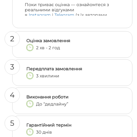
Поки триває оцінка — ознайомтеся з
реальними відгуками
в
Instagram
і
Telegram
(з їх авторами
можна навіть поспілкуватися, якщо
залишились сумніви 😎)
2
Оцінка замовлення
2 хв - 2 год
3
Передплата замовлення
3 хвилини
4
Виконання роботи
До “дедлайну”
5
Гарантійний термін
30 днів