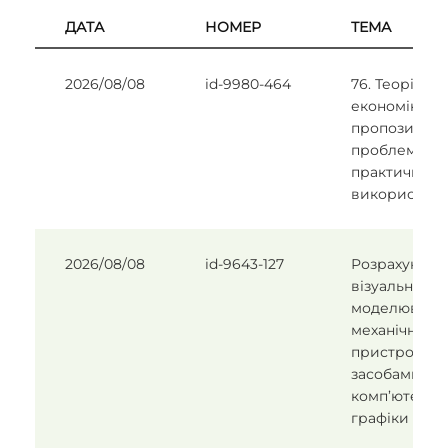
ДАТА
НОМЕР
ТЕМА
2026/08/08
id-9980-464
76. Теорія
економіки
пропозиції т
проблеми її
практичного
використанн
2026/08/08
id-9643-127
Розрахунок і
візуальне
моделюванн
механічного
пристрою
засобами
комп’ютерно
графіки