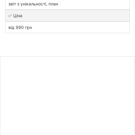
звіт з унікальності, план
✅ Ціна
від 990 грн
Дізнайтесь
вартість
курсової
роботи