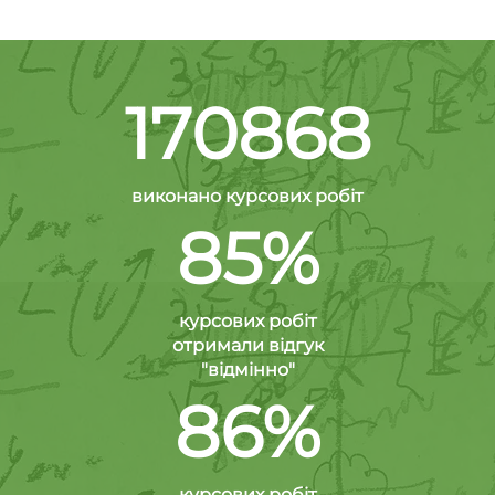
170868
виконано курсових робіт
85%
курсових робіт
отримали відгук
"відмінно"
86%
курсових робіт