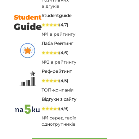
позитивних
відгуків
Studentguide
(4,7)
№1 в рейтингу
Лаба Рейтинг
(4,6)
№2 в рейтингу
Реф-рейтинг
(4,5)
ТОП-компанія
Відгуки з сайту
(4,9)
№1 серед твоїх
одногрупників