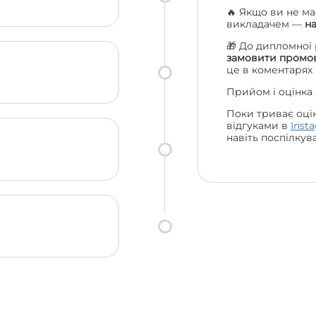
🔥 Якщо ви не ма
викладачем —
н
🎁 До дипломної
замовити промов
це в коментарях
Прийом і оцінка
Поки триває оці
відгуками в
Inst
навіть поспілкув