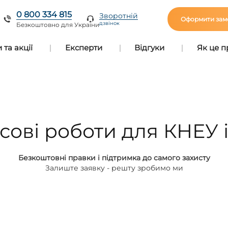
0 800 334 815
Зворотній
Оформити зам
дзвінок
Безкоштовно для України
та акції
Експерти
Відгуки
Як це 
ові роботи для КНЕУ і
Безкоштовні правки і підтримка до самого захисту
Залиште заявку - решту зробимо ми