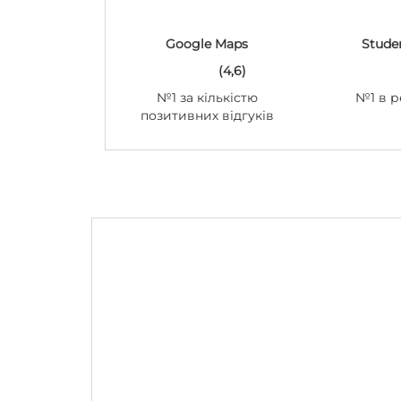
Google Maps
Stude
(4,6)
№1 за кількістю
№1 в р
позитивних відгуків