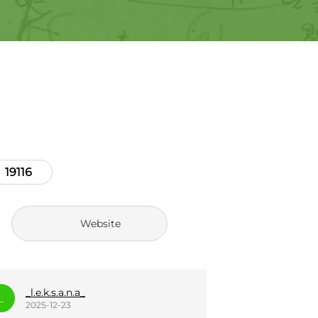
19116
Website
savitskij_v
_ol
S
_
2025-12-23
2025