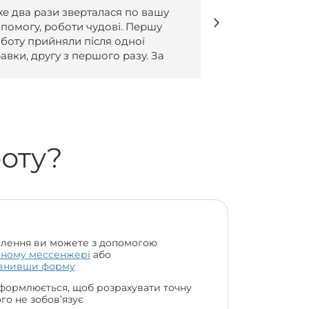
Роботи написанні чудово, все згідно
Безмежно 
домовленостей 😍🔥
ваший серві
дуже швид
всіх вимог
боту?
лення ви можете з допомогою
чному мессенжері
або
внивши форму
формлюється, щоб розрахувати точну
чого не зобов’язує