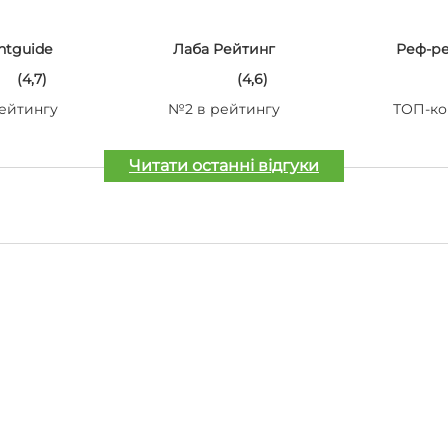
ntguide
Лаба Рейтинг
Реф-р
(4,7)
(4,6)
ейтингу
№2 в рейтингу
ТОП-ко
Читати останні відгуки