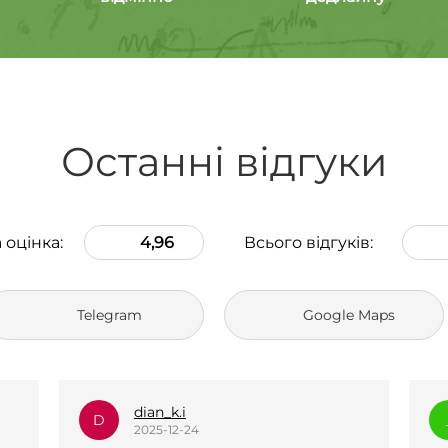
Останні відгуки
 оцінка:
4,96
Всього відгуків:
Telegram
Google Maps
_l.e.k.s.a.n.a_
_
2025-12-23