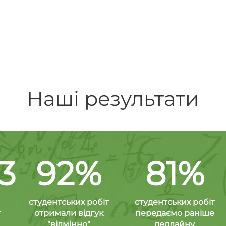
Наші результати
3
92%
81%
студентських робіт
студентських робіт
т
отримали відгук
передаємо раніше
"відмінно"
дедлайну