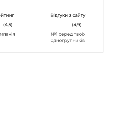
ейтинг
Відгуки з сайту
(4,5)
(4,9)
мпанія
№1 серед твоїх
одногрупників