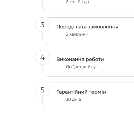
2 хв - 2 год
3
Передплата замовлення
3 хвилини
4
Виконання роботи
До “дедлайну”
5
Гарантійний термін
30 днів