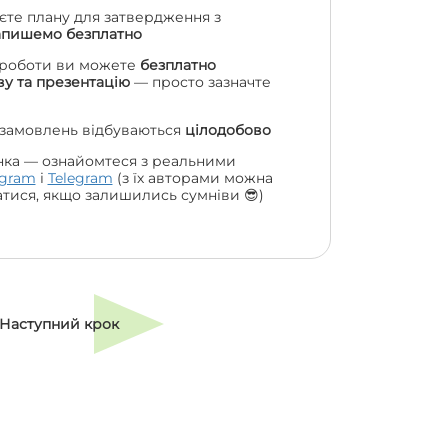
єте плану для затвердження з
апишемо безплатно
 роботи ви можете
безплатно
у та презентацію
— просто зазначте
 замовлень відбуваються
цілодобово
нка — ознайомтеся з реальними
agram
і
Telegram
(з їх авторами можна
атися, якщо залишились сумніви 😎)
Наступний крок