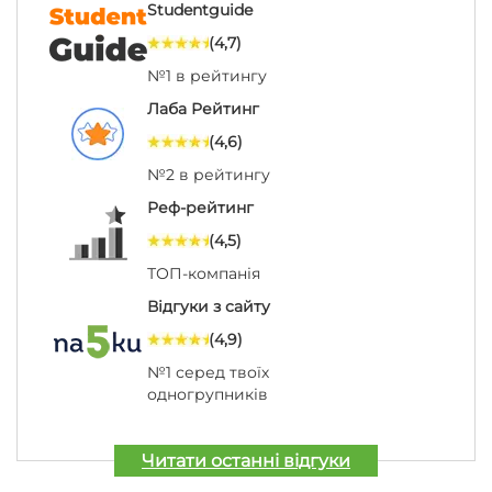
Studentguide
(4,7)
№1 в рейтингу
Лаба Рейтинг
(4,6)
№2 в рейтингу
Реф-рейтинг
(4,5)
ТОП-компанія
Відгуки з сайту
(4,9)
№1 серед твоїх
одногрупників
Читати останні відгуки