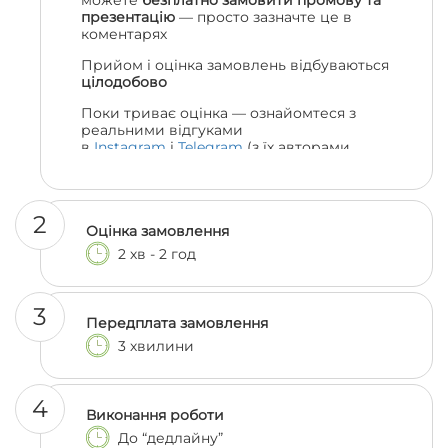
можете
безплатно замовити промову та
презентацію
— просто зазначте це в
коментарях
Прийом і оцінка замовлень відбуваються
цілодобово
Поки триває оцінка — ознайомтеся з
реальними відгуками
в
Instagram
і
Telegram
(з їх авторами
можна навіть поспілкуватися, якщо
залишились сумніви 😎)
2
Оцінка замовлення
2 хв - 2 год
3
Передплата замовлення
3 хвилини
4
Виконання роботи
До “дедлайну”