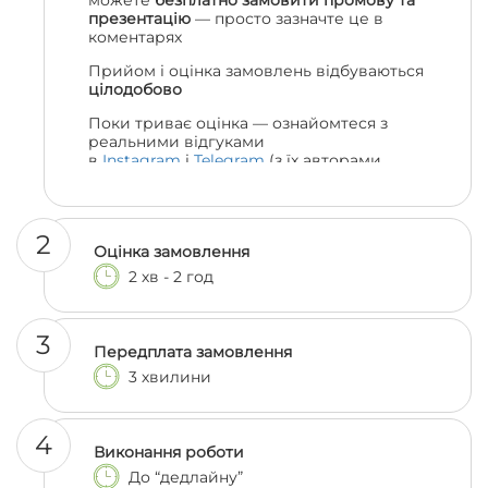
можете
безплатно замовити промову та
презентацію
— просто зазначте це в
коментарях
Прийом і оцінка замовлень відбуваються
цілодобово
Поки триває оцінка — ознайомтеся з
реальними відгуками
в
Instagram
і
Telegram
(з їх авторами
можна навіть поспілкуватися, якщо
залишились сумніви 😎)
2
Оцінка замовлення
2 хв - 2 год
3
Передплата замовлення
3 хвилини
4
Виконання роботи
До “дедлайну”