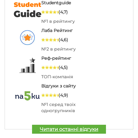
Studentguide
(4,7)
№1 в рейтингу
Лаба Рейтинг
(4,6)
№2 в рейтингу
Реф-рейтинг
(4,5)
ТОП-компанія
Відгуки з сайту
(4,9)
№1 серед твоїх
одногрупників
Читати останні відгуки