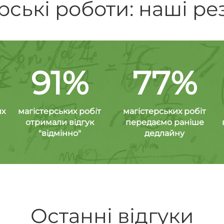
рські роботи: наші ре
91%
77%
их
магістерських робіт
магістерських робіт
отримали відгук
передаємо раніше
"відмінно"
дедлайну
Останні відгуки