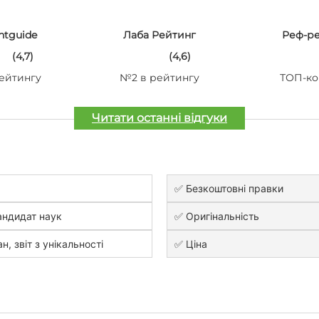
ntguide
Лаба Рейтинг
Реф-р
(4,7)
(4,6)
ейтингу
№2 в рейтингу
ТОП-ко
Читати останні відгуки
✅ Безкоштовні правки
андидат наук
✅ Оригінальність
н, звіт з унікальності
✅ Ціна