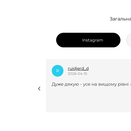
Загальна
Instagram
dian_k.i
D
2025-12-24
вищому рівні 🔥
Нещодавно вперше замовляла у 
курсову роботу і взагалі не
пошкодувала😍😍 Виконали все
чітко, врахували усі рекомендації 
мої побажання, завжди були на
звʼязку(це для мене було
найголовніше). Саме з вами я
знайшла той самий спокій під ча