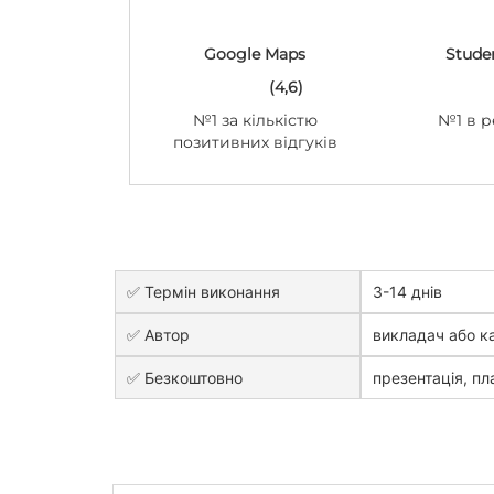
Google Maps
Stude
(4,6)
№1 за кількістю
№1 в р
позитивних відгуків
✅ Термін виконання
3-14 днів
✅ Автор
викладач або к
✅ Безкоштовно
презентація, пла