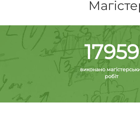
Магісте
17959
виконано магістерськ
робіт