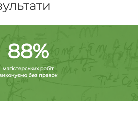
зультати
88%
магістерських робіт
виконуємо без правок