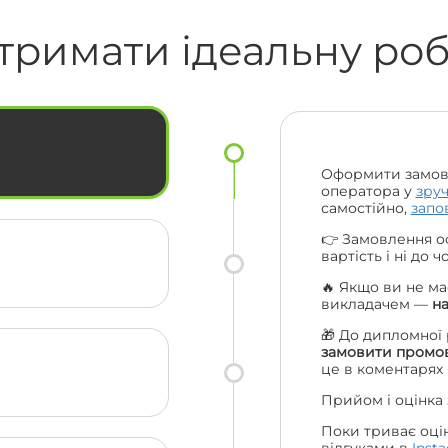
надіслали повідомлення на пошту,
🔥🔥
смс та навіть подзвонили за що їм
тримати ідеальну ро
величезна подяка. Ціни порівняно з
іншими взагалі топ. Рекомендую вас
ас
усім своїм друзям та одногрупникам
і сама буду звертатися ще. Велике
ьки
дякую усій вашій команді 😍🔥
Оформити замов
оператора у
зру
самостійно,
запо
👉 Замовлення о
вартість і ні до 
🔥 Якщо ви не ма
викладачем —
н
🎁 До дипломної
замовити промов
це в коментарях
Прийом і оцінка
Поки триває оці