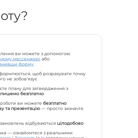
боту?
лення ви можете з допомогою
чному мессенжері
або
внивши форму
формлюється, щоб розрахувати точну
чого не зобов’язує
єте плану для затвердження з
апишемо безплатно
 роботи ви можете
безплатно
у та презентацію
— просто зазначте
 замовлень відбуваються
цілодобово
нка — ознайомтеся з реальними