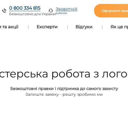
0 800 334 815
Зворотній
Оформити зам
дзвінок
Безкоштовно для України
та акції
Експерти
Відгуки
Як це 
стерська робота з лого
Безкоштовні правки і підтримка до самого захисту
Залиште заявку - решту зробимо ми