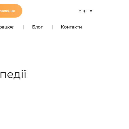
Укр
овлення
працює
Блог
Контакти
педії