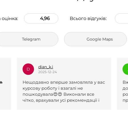
 оцінка:
4,96
Всього відгуків:
Telegram
Google Maps
_l.e.k.s.a.n.a_
_
2025-12-23
вас
Вже два рази зверталася по вашу
Р
допомогу, роботи чудові. Першу
д
роботу прийняли після одної
і
правки, другу з першого разу. За
обидві роботи отримала 5 і обидві
були виконані навіть раніше
поставленого терміну. Менеджери
с
коли я не відповідала на сайті,