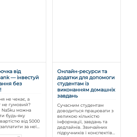
ваша магістерська
присвячена розвитку
малого підприємництва
в умовах цифрової
економіки, на
передзахисті ви […]
очка від
Онлайн-ресурси та
ank — інвестуй
додатки для допомоги
ання без
студентам із
!
виконанням домашніх
завдань
я не чекає, а
 не гумовий?
Сучасним студентам
в Na5ku можна
доводиться працювати з
ти будь-яку
великою кількістю
вартістю від 5000
інформації, завдань та
 заплатити за неї
дедлайнів. Звичайних
ами! Що це
підручників і конспектів