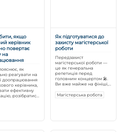
 до наукової
авторами, дисертація
ї, уміє сприймати
може […]
і коментарі та
й аргументовано
бити, якщо
Як підготуватися до
ий керівник
захисту магістерської
но повертає
роботи
 на
Передзахист
ацювання
магістерської роботи —
це як генеральна
пояснює, як
репетиція перед
ьно реагувати на
головним концертом 🎤.
ні доопрацювання
Ви вже майже на фініші,
кового керівника,
але попереду важлива
вати ефективну
«проба пера» перед
Магістерська робота
ацію, розібратися
комісією. Тут ви
нах зауважень та
демонструєте свою
хідності залучити
роботу, щоб почути
ійну допомогу
зауваження, виявити
кращення якості
недоліки та покращити
.
результат до фінального
захисту. Наприклад, якщо