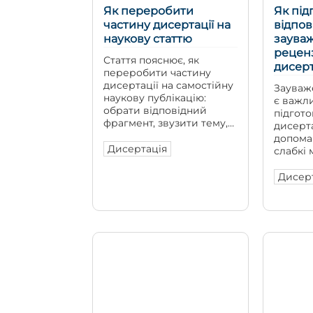
Як переробити
Як під
частину дисертації на
відпов
наукову статтю
заува
реценз
Стаття пояснює, як
дисерт
переробити частину
дисертації на самостійну
Зауваж
наукову публікацію:
є важл
обрати відповідний
підгото
фрагмент, звузити тему,
дисерта
адаптувати структуру,
допома
скоротити теоретичний
Дисертація
слабкі 
матеріал і правильно
дослід
представити наукову
окремі
Дисер
новизну.
посили
та пере
логічно
обґрунт
результ
зауваже
лише д
заверш
реценз
показую