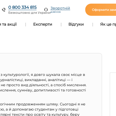
0 800 334 815
Зворотній
Оформити зам
дзвінок
Безкоштовно для України
та акції
Експерти
Відгуки
Як це 
культурології, я довго шукала своє місце в
рналістиці, викладанні, аналітиці — і
 не просто вид діяльності, а спосіб мислення.
слення, сумніву, допитливості та готовності
логічним продовженням шляху. Сьогодні я не
, а й допомагаю студентам у підготовці
лярні тексти про освіту та культуру, беру