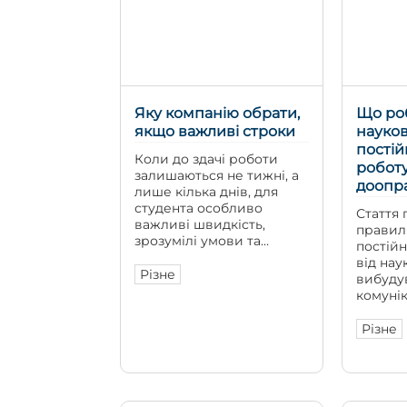
готовий
дискусі
критичн
здатни
[…]
Яку компанію обрати,
Що ро
якщо важливі строки
науков
постій
Коли до здачі роботи
роботу
залишаються не тижні, а
доопр
лише кілька днів, для
студента особливо
Стаття 
важливі швидкість,
правил
зрозумілі умови та
постій
надійність виконавця. У
від нау
такій ситуації вже
Різне
вибуду
недостатньо просто
комунік
знайти компанію, яка
в причи
обіцяє термінове
за необ
Різне
виконання. Важливо
профес
розуміти, наскільки
для по
швидко сервіс приймає
роботи
замовлення, оцінює
вимоги, підбирає автора,