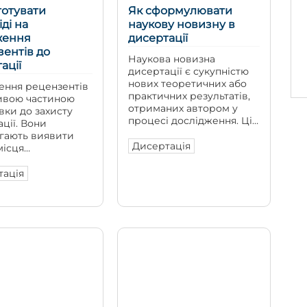
готувати
Як сформулювати
іді на
наукову новизну в
ження
дисертації
ентів до
Наукова новизна
ації
дисертації є сукупністю
нових теоретичних або
ення рецензентів
практичних результатів,
ивою частиною
отриманих автором у
вки до захисту
процесі дослідження. Ці
ції. Вони
результати мають
гають виявити
розширювати наукові
Дисертація
місця
знання, уточнювати
ження, уточнити
відомі положення,
 положення,
тація
пропонувати нові
ти аргументацію
способи розв’язання
вірити, наскільки
проблеми або
 автор
вдосконалювати наявні
овує власні
методи й підходи.
ати. Відповіді на
Новизна стосується не
ння потрібні не
теми дисертації загалом,
ля формального
а конкретних результатів
ення роботи з
дослідження. Навіть
ією. Вони
якщо обрана тема раніше
ть, що автор
досліджувалася іншими