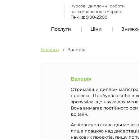
Курсові, дипломні роботи
на замовлення в Україні.
Пн-Нд: 9:00-23:00
Послуги
Ціни
Знижки 
Головна
Валерія
Валерія
Отримавши диплом магістра з 
професії. Пробувала себе в жу
зрозуміла, що наука для мене
Вона вимагає постійного осми
до змін.
Аспірантура стала для мене 
лише працюю над дисертацією
наукових проєктів, пишу попу