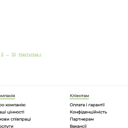
5
…
10
Наступна »
омпанія
Кліентам
ро компанію
Оплата і гарантії
ші цінності
Конфіденційність
мови співпраці
Партнерам
ослуги
Вакансії