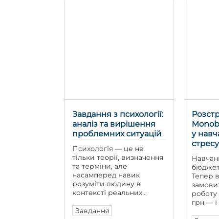
підтримує зв’язок із
клієнтом і готовий
вносити правки за
потреби. У […]
Завдання з психології:
Розстр
аналіз та вирішення
Monob
проблемних ситуацій
у навч
стресу
Психологія — це не
тільки теорії, визначення
Навчанн
та терміни, але
бюджет
насамперед навик
Тепер 
розуміти людину в
замови
контексті реальних
роботу 
життєвих ситуацій. Тому
грн — і
аналіз психологічних
Завдання
частин