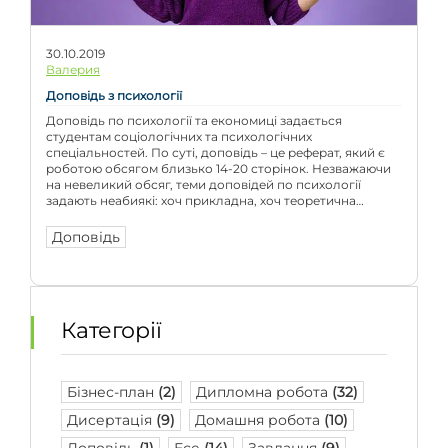
30.10.2019
Валерия
Доповідь з психології
Доповідь по психології та економиці задається
студентам соціологічних та психологічних
спеціальностей. По суті, доповідь – це реферат, який є
роботою обсягом близько 14-20 сторінок. Незважаючи
на невеликий обсяг, теми доповідей по психології
задають неабиякі: хоч прикладна, хоч теоретична
психологія вивчає процеси людини, його взаємодія з
навколишнім середовищем і соціумом і т.п. Якісна
Доповідь
доповідь передбачає наявність […]
Категорії
Бізнес-план
(2)
Дипломна робота
(32)
Дисертація
(9)
Домашня робота
(10)
Доповідь
(1)
Есе
(14)
Завдання
(9)