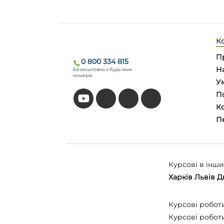
К
П
0 800 334 815
На
Безкоштовно з будь-яких
номерів
У
П
Ко
П
Курсові в інших
Харків
Львів
Д
Курсові робот
Курсові робот