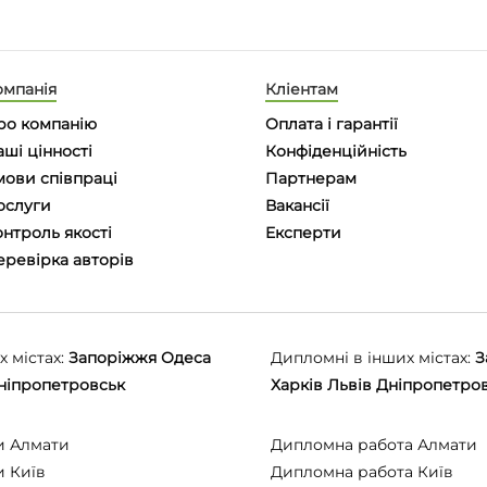
омпанія
Кліентам
ро компанію
Оплата і гарантії
ші цінності
Конфіденційність
мови співпраці
Партнерам
ослуги
Вакансії
нтроль якості
Eксперти
еревірка авторів
 містах:
Запоріжжя
Одеса
Дипломні в інших містах:
З
ніпропетровськ
Харків
Львів
Дніпропетро
и Алмати
Дипломна работа Алмати
и Київ
Дипломна работа Київ