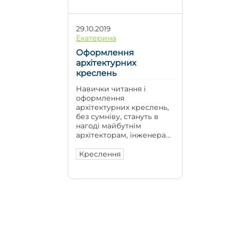
29.10.2019
Екатерина
Оформлення
архітектурних
креслень
Навички читання і
оформлення
архітектурних креслень,
без сумніву, стануть в
нагоді майбутнім
архітекторам, інженерам,
будівельникам. Типовий
комплект архітектурних
Креслення
креслень складається
відповідно до
Держстандарту 21.501-
2011. ГОСТ говорить, що
він складається з таких
елементів: Фасад, план і
розріз будівлі.
Креслення, із