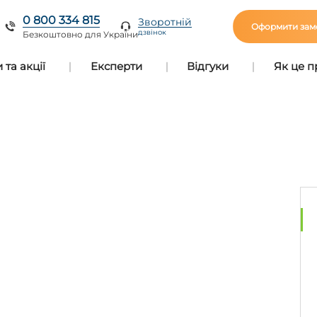
0 800 334 815
Зворотній
Оформити зам
дзвінок
Безкоштовно для України
та акції
Експерти
Відгуки
Як це 