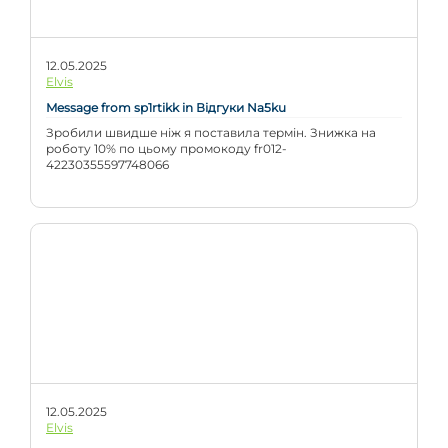
12.05.2025
Elvis
Message from sp1rtikk in Відгуки Na5ku
Зробили швидше ніж я поставила термін. Знижка на
роботу 10% по цьому промокоду fr012-
42230355597748066
12.05.2025
Elvis