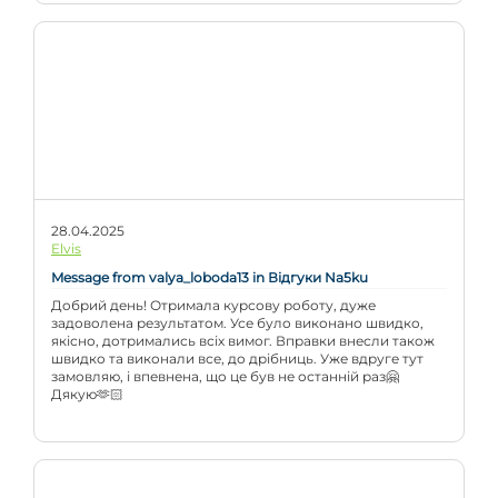
28.04.2025
Elvis
Message from valya_loboda13 in Відгуки Na5ku
Добрий день! Отримала курсову роботу, дуже
задоволена результатом. Усе було виконано швидко,
якісно, дотримались всіх вимог. Вправки внесли також
швидко та виконали все, до дрібниць. Уже вдруге тут
замовляю, і впевнена, що це був не останній раз🤗
Дякую🫶🏻