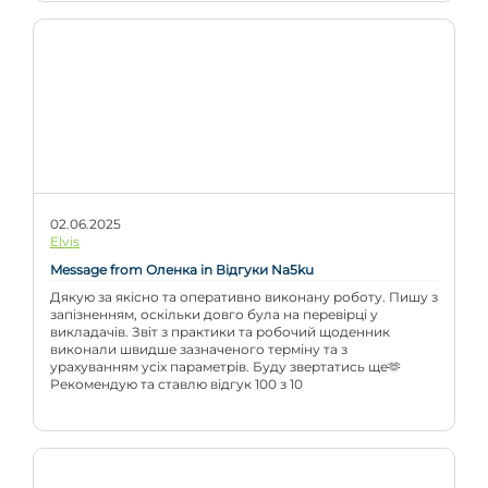
02.06.2025
Elvis
Message from Оленка in Відгуки Na5ku
Дякую за якісно та оперативно виконану роботу. Пишу з
запізненням, оскільки довго була на перевірці у
викладачів. Звіт з практики та робочий щоденник
виконали швидше зазначеного терміну та з
урахуванням усіх параметрів. Буду звертатись ще🫶
Рекомендую та ставлю відгук 100 з 10