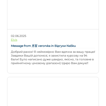
02.06.2025
Elvis
Message from 月百 veronıka in Відгуки Na5ku
Добрий ранок! Я неймовірно Вам вдячна за вашу працю!
Завдяки Вашій допомозі, я захистила курсову на 94
бали! Було написано дуже швидко, якісно, та головне в
прийнятному ціновому діапазоні) Щиро Вам дякую!!