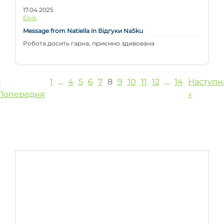
17.04.2025
Elvis
Message from Natiella in Відгуки Na5ku
Робота досить гарна, приємно здивована
«
1
…
4
5
6
7
8
9
10
11
12
…
14
Наступн
Попередня
»