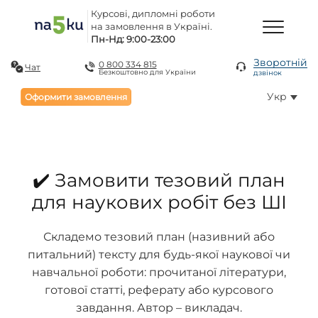
Курсові, дипломні роботи
на замовлення в Україні.
Пн-Нд: 9:00-23:00
Зворотній
0 800 334 815
Чат
Безкоштовно для України
дзвінок
Укр
Оформити замовлення
✔️ Замовити тезовий план
для наукових робіт без ШІ
Складемо тезовий план (називний або
питальний) тексту для будь-якої наукової чи
навчальної роботи: прочитаної літератури,
готової статті, реферату або курсового
завдання. Автор – викладач.