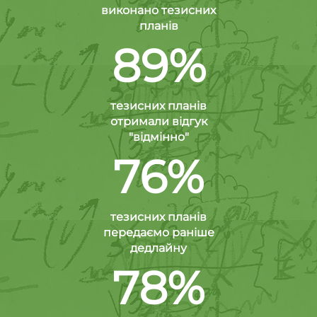
виконано тезисних
планів
89%
тезисних планів
отримали відгук
"відмінно"
76%
тезисних планів
передаємо раніше
дедлайну
78%