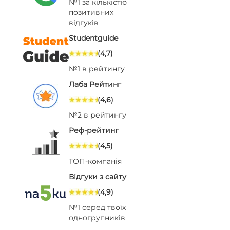
№1 за кількістю
позитивних
відгуків
Studentguide
(4,7)
№1 в рейтингу
Лаба Рейтинг
(4,6)
№2 в рейтингу
Реф-рейтинг
(4,5)
ТОП-компанія
Відгуки з сайту
(4,9)
№1 серед твоїх
одногрупників