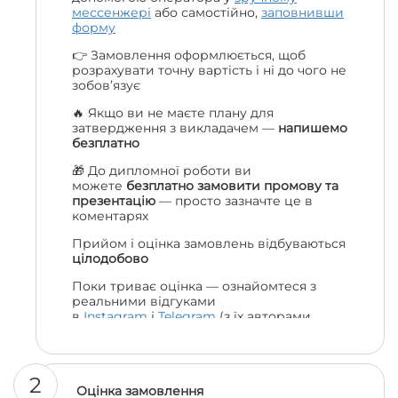
мессенжері
або самостійно,
заповнивши
форму
👉 Замовлення оформлюється, щоб
розрахувати точну вартість і ні до чого не
зобов’язує
🔥 Якщо ви не маєте плану для
затвердження з викладачем —
напишемо
безплатно
🎁 До дипломної роботи ви
можете
безплатно замовити промову та
презентацію
— просто зазначте це в
коментарях
Прийом і оцінка замовлень відбуваються
цілодобово
Поки триває оцінка — ознайомтеся з
реальними відгуками
в
Instagram
і
Telegram
(з їх авторами
можна навіть поспілкуватися, якщо
залишились сумніви 😎)
2
Оцінка замовлення