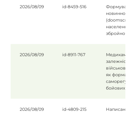
2026/08/09
id-8459-516
Формування
новинної зал
(doomscrollin
населення в 
збройного ко
2026/08/09
id-8911-767
Медикаменто
залежність с
військовосл
як форма
саморегуляці
бойових дій
2026/08/09
id-4809-215
Написання т