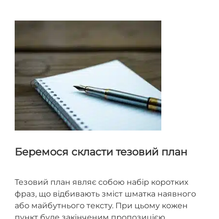
домовленостей та простежити, щоб автор не
пропустив ваше запитання
Беремося скласти тезовий план
Тезовий план являє собою набір коротких
фраз, що відбивають зміст шматка наявного
або майбутнього тексту. При цьому кожен
пункт буде закінченим пропозицією.