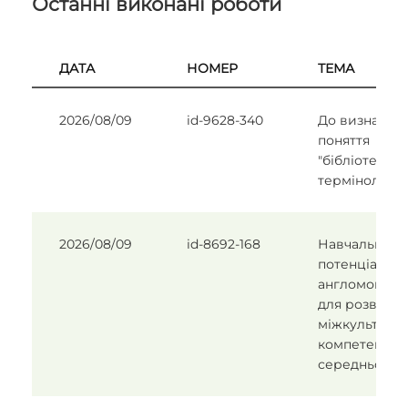
Останні виконані роботи
ДАТА
НОМЕР
ТЕМА
2026/08/09
id-9628-340
До визначен
поняття
"бібліотекоз
термінологія
2026/08/09
id-8692-168
Навчальний
потенціал
англомовних 
для розвитку
міжкультурно
компетенції 
середньої ш