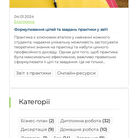
04.01.2024
Екатерина
Формулювання цілей та завдань практики у звіті
Практика є ключовим етапом у навчанні кожного
студента, надаючи унікальну можливість застосувати
теоретичні знання на практиці та набути цінного
професійного досвіду. Однак для того, щоб практика
була максимально ефективною, важливо правильно
сформулювати її цілі та завдання. Це не тільки
забезпечує чітке розуміння того, чого потрібно досягти,
а й слугує фундаментом для підготовки звіту з практики.
Звіт з практики
Онлайн-ресурси
[…]
Категорії
Бізнес-план
(2)
Дипломна робота
(32)
Дисертація
(9)
Домашня робота
(10)
Доповідь
(1)
Есе
(14)
Завдання
(9)