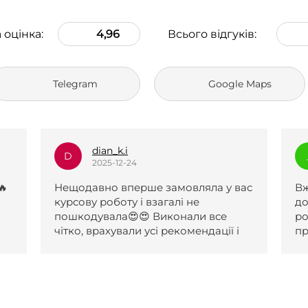
 оцінка:
4,96
Всього відгуків:
Telegram
Google Maps
_l.e.k.s.a.n.a_
_
2025-12-23
вас
Вже два рази зверталася по вашу
Р
допомогу, роботи чудові. Першу
д
роботу прийняли після одної
і
правки, другу з першого разу. За
обидві роботи отримала 5 і обидві
були виконані навіть раніше
поставленого терміну. Менеджери
с
коли я не відповідала на сайті,
надіслали повідомлення на пошту,