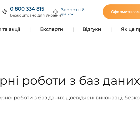
0 800 334 815
Зворотній
Оформити зам
дзвінок
Безкоштовно для України
та акції
Експерти
Відгуки
Як це 
орні роботи з баз дани
ої роботи з баз даних. Досвідчені виконавці, безкошт