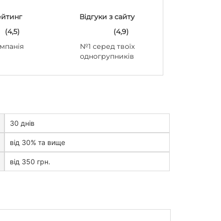
ейтинг
Відгуки з сайту
(4,5)
(4,9)
мпанія
№1 серед твоїх
одногрупників
30 днів
від 30% та вище
від 350 грн.