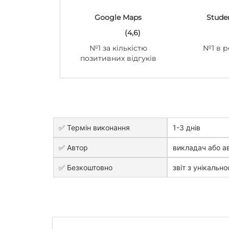
Google Maps
Stude
(4,6)
№1 за кількістю
№1 в р
позитивних відгуків
✅ Термін виконання
1-3 днів
✅ Автор
викладач або ав
✅ Безкоштовно
звіт з унікально