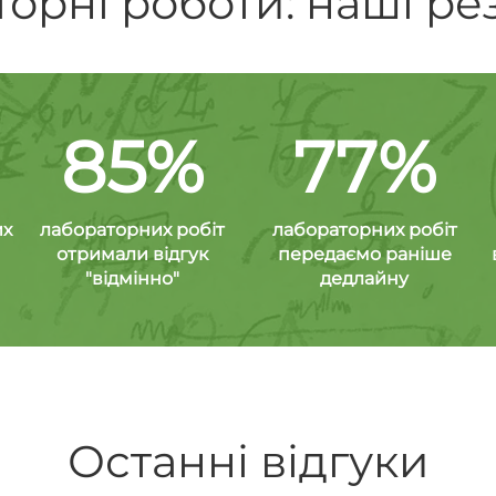
орні роботи: наші ре
85%
77%
их
лабораторних робіт
лабораторних робіт
отримали відгук
передаємо раніше
"відмінно"
дедлайну
Останні відгуки