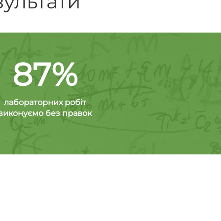
зультати
87%
лабораторних робіт
виконуємо без правок