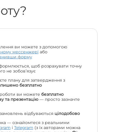
боту?
лення ви можете з допомогою
чному мессенжері
або
внивши форму
формлюється, щоб розрахувати точну
чого не зобов’язує
єте плану для затвердження з
апишемо безплатно
 роботи ви можете
безплатно
у та презентацію
— просто зазначте
 замовлень відбуваються
цілодобово
нка — ознайомтеся з реальними
agram
і
Telegram
(з їх авторами можна