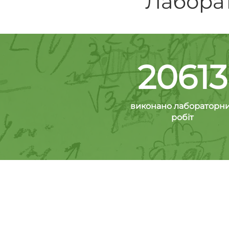
Лаборат
20613
виконано лабораторн
робіт