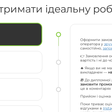
🔥🔥
смс та навіть подзвонили за що їм
тримати ідеальну ро
величезна подяка. Ціни порівняно з
іншими взагалі топ. Рекомендую вас
ас
усім своїм друзям та одногрупникам
і сама буду звертатися ще. Велике
ки
дякую усій вашій команді 😍🔥
Оформити замов
оператора у
зру
самостійно,
запо
👉 Замовлення о
вартість і ні до 
🔥 Якщо ви не ма
викладачем —
н
🎁 До дипломної
замовити промов
це в коментарях
Прийом і оцінка
Поки триває оці
відгуками в
Inst