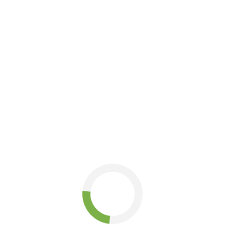
артість
ї роботи