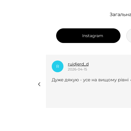
Загальна
Instagram
dian_k.i
D
2025-12-24
вищому рівні 🔥
Нещодавно вперше замовляла у 
курсову роботу і взагалі не
пошкодувала😍😍 Виконали все
чітко, врахували усі рекомендації 
мої побажання, завжди були на
звʼязку(це для мене було
найголовніше). Саме з вами я
знайшла той самий спокій під ча
періоду написання курсової . І до