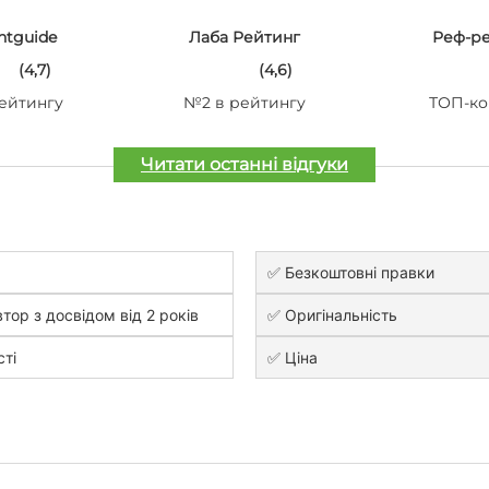
ntguide
Лаба Рейтинг
Реф-р
(4,7)
(4,6)
ейтингу
№2 в рейтингу
ТОП-ко
Читати останні відгуки
✅ Безкоштовні правки
тор з досвідом від 2 років
✅ Оригінальність
сті
✅ Ціна