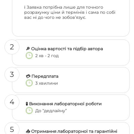
ℹ️ Заявка потрібна лише для точного
розрахунку ціни й термінів і сама по собі
вас ні до чого не зобов’язує.
2
🔎 Оцінка вартості та підбір автора
2 хв - 2 год
3
💳 Передплата
3 хвилини
4
🧪 Виконання лабораторної роботи
До “дедлайну”
5
📥 Отримання лабораторної та гарантійні