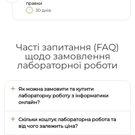
правки
30 днів
Часті запитання (FAQ)
щодо замовлення
лабораторної роботи
Як можна замовити та купити
лабораторну роботу з інформатики
онлайн?
Купити лабораторну роботу студенту в Києві або
в будь-якому іншому місті України найзручніше
Скільки коштує лабораторна робота та
через спеціалізовану онлайн-платформу
від чого залежить ціна?
na5ku.com.ua. Для цього необхідно заповнити