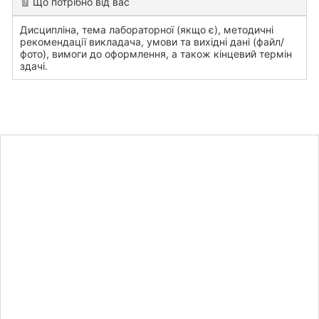
🧾 Що потрібно від вас
Дисципліна, тема лабораторної (якщо є), методичні
рекомендації викладача, умови та вихідні дані (файл/
фото), вимоги до оформлення, а також кінцевий термін
здачі.
Дізнайтесь
вартість
лабораторної
роботи