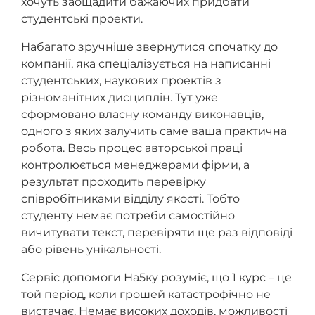
хочуть заощадити бажаючих придбати
студентські проекти.
Набагато зручніше звернутися спочатку до
компанії, яка спеціалізується на написанні
студентських, наукових проектів з
різноманітних дисциплін. Тут уже
сформовано власну команду виконавців,
одного з яких залучить саме ваша практична
робота. Весь процес авторської праці
контролюється менеджерами фірми, а
результат проходить перевірку
співробітниками відділу якості. Тобто
студенту немає потреби самостійно
вичитувати текст, перевіряти ще раз відповіді
або рівень унікальності.
Сервіс допомоги На5ку розуміє, що 1 курс – це
той період, коли грошей катастрофічно не
вистачає. Немає високих доходів, можливості