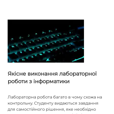
точність та чіткість даних; використовується Times
New Roman, 14 pt, 1,5 інтервал, а також акуратність
графіків/формул або стандартизація коду/
документація.
Якісне виконання лабораторної
роботи з інформатики
Лабораторна робота багато в чому схожа на
контрольну. Студенту видаються завдання
для самостійного рішення, яке необхідно