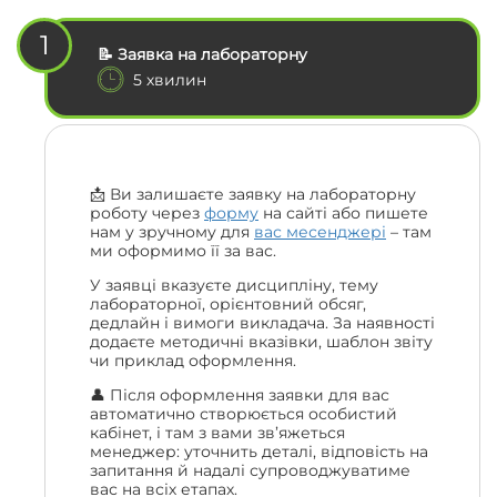
1
📝 Заявка на лабораторну
5 хвилин
📩 Ви залишаєте заявку на лабораторну
роботу через
форму
на сайті або пишете
нам у зручному для
вас месенджері
– там
ми оформимо її за вас.
У заявці вказуєте дисципліну, тему
лабораторної, орієнтовний обсяг,
дедлайн і вимоги викладача. За наявності
додаєте методичні вказівки, шаблон звіту
чи приклад оформлення.
👤 Після оформлення заявки для вас
автоматично створюється особистий
кабінет, і там з вами зв’яжеться
менеджер: уточнить деталі, відповість на
запитання й надалі супроводжуватиме
вас на всіх етапах.