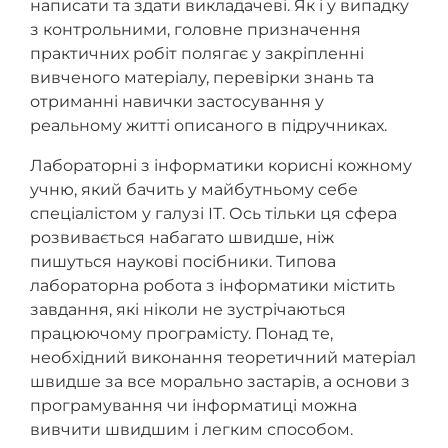
написати та здати викладачеві. Як і у випадку
з контрольними, головне призначення
практичних робіт полягає у закріпленні
вивченого матеріалу, перевірки знань та
отриманні навички застосування у
реальному житті описаного в підручниках.
Лабораторні з інформатики корисні кожному
учню, який бачить у майбутньому себе
спеціалістом у галузі ІТ. Ось тільки ця сфера
розвивається набагато швидше, ніж
пишуться наукові посібники. Типова
лабораторна робота з інформатики містить
завдання, які ніколи не зустрічаються
працюючому програмісту. Понад те,
необхідний виконання теоретичний матеріал
швидше за все морально застарів, а основи з
програмування чи інформатиці можна
вивчити швидшим і легким способом.