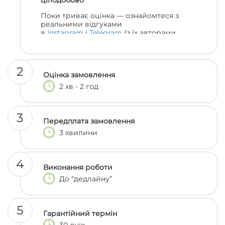
цілодобово
Поки триває оцінка — ознайомтеся з
реальними відгуками
в
Instagram
і
Telegram
(з їх авторами
можна навіть поспілкуватися, якщо
залишились сумніви 😎)
2
Оцінка замовлення
2 хв - 2 год
3
Передплата замовлення
3 хвилини
4
Виконання роботи
До “дедлайну”
5
Гарантійний термін
30 днів