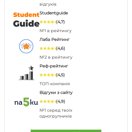
відгуків
Studentguide
(4,7)
№1 в рейтингу
Лаба Рейтинг
(4,6)
№2 в рейтингу
Реф-рейтинг
(4,5)
ТОП-компанія
Відгуки з сайту
(4,9)
№1 серед твоїх
одногрупників