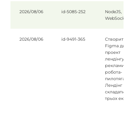
2026/08/06
id-5085-252
NodeJS,
WebSocket
2026/08/06
id-9491-365
Створити в
Figma дизай
проект
лендінгу для
реклами
робота-
пилотяга.
Лендінг має
складатис з
трьох екрані