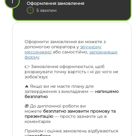
1
Оформлення замовлення
5 хвилин
Оформити замовлення ви можете з
допомогою оператора у
зручному
мессенжері
або самостійно,
заповнивши
форму
👉 Замовлення оформлюється, щоб
розрахувати точну вартість і ні до чого не
зобов’язує
🔥 Якщо ви не маєте плану для
затвердження з викладачем —
напишемо
безплатно
🎁 До дипломної роботи ви
можете
безплатно замовити промову та
презентацію
— просто зазначте це в
коментарях
Прийом і оцінка замовлень відбуваються