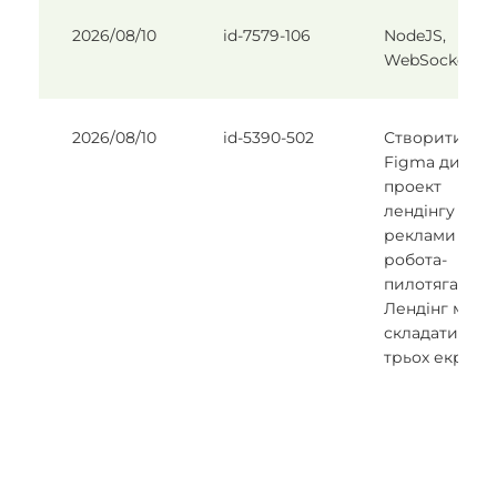
2026/08/10
id-7579-106
NodeJS,
WebSocket
2026/08/10
id-5390-502
Створити в
Figma дизайн
проект
лендінгу для
реклами
робота-
пилотяга.
Лендінг має
складатис з
трьох екранів