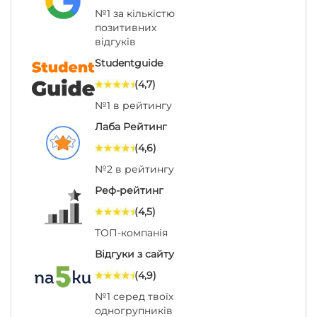
№1 за кількістю
позитивних
відгуків
Studentguide
(4,7)
№1 в рейтингу
Лаба Рейтинг
(4,6)
№2 в рейтингу
Реф-рейтинг
(4,5)
ТОП-компанія
Відгуки з сайту
(4,9)
№1 серед твоїх
одногрупників