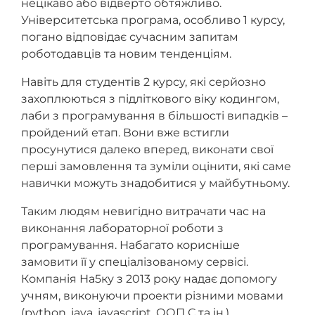
нецікаво або відверто обтяжливо.
Університетська програма, особливо 1 курсу,
погано відповідає сучасним запитам
роботодавців та новим тенденціям.
Навіть для студентів 2 курсу, які серйозно
захоплюються з підліткового віку кодингом,
лаби з програмування в більшості випадків –
пройдений етап. Вони вже встигли
просунутися далеко вперед, виконати свої
перші замовлення та зуміли оцінити, які саме
навички можуть знадобитися у майбутньому.
Таким людям невигідно витрачати час на
виконання лабораторної роботи з
програмування. Набагато корисніше
замовити її у спеціалізованому сервісі.
Компанія На5ку з 2013 року надає допомогу
учням, виконуючи проекти різними мовами
(python, java, javascript, ООП С та ін.).