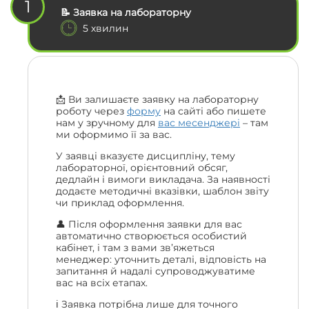
1
📝 Заявка на лабораторну
5 хвилин
📩 Ви залишаєте заявку на лабораторну
роботу через
форму
на сайті або пишете
нам у зручному для
вас месенджері
– там
ми оформимо її за вас.
У заявці вказуєте дисципліну, тему
лабораторної, орієнтовний обсяг,
дедлайн і вимоги викладача. За наявності
додаєте методичні вказівки, шаблон звіту
чи приклад оформлення.
👤 Після оформлення заявки для вас
автоматично створюється особистий
кабінет, і там з вами зв’яжеться
менеджер: уточнить деталі, відповість на
запитання й надалі супроводжуватиме
вас на всіх етапах.
ℹ️ Заявка потрібна лише для точного