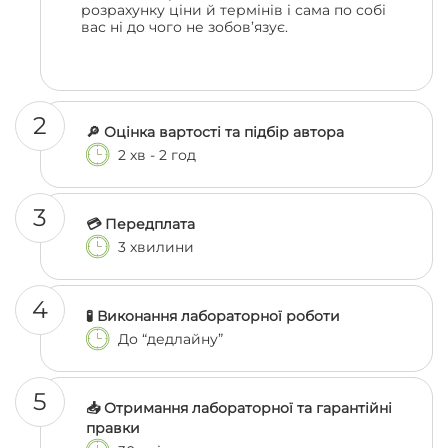
розрахунку ціни й термінів і сама по собі
вас ні до чого не зобов’язує.
2
🔎 Оцінка вартості та підбір автора
2 хв - 2 год
3
💳 Передплата
3 хвилини
4
🧪 Виконання лабораторної роботи
До “дедлайну”
5
📥 Отримання лабораторної та гарантійні
правки