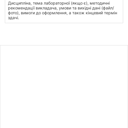
Дисципліна, тема лабораторної (якщо є), методичні
рекомендації викладача, умови та вихідні дані (файл/
фото), вимоги до оформлення, а також кінцевий термін
здачі.
Дізнайтесь
вартість
лабораторної
роботи