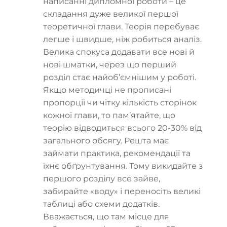
написанні дипломної роботи – це
складання дуже великої першої
теоретичної глави. Теорія перебуває
легше і швидше, ніж робиться аналіз.
Велика спокуса додавати все нові й
нові шматки, через що перший
розділ стає найоб’ємнішим у роботі.
Якщо методичці не прописані
пропорції чи чітку кількість сторінок
кожної глави, то пам’ятайте, що
теорію відводиться всього 20-30% від
загального обсягу. Решта має
займати практика, рекомендації та
їхнє обґрунтування. Тому викидайте з
першого розділу все зайве,
забирайте «воду» і переносіть великі
таблиці або схеми додатків.
Вважається, що там місце для