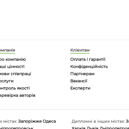
омпанія
Кліентам
ро компанію
Оплата і гарантії
ші цінності
Конфіденційність
мови співпраці
Партнерам
ослуги
Вакансії
нтроль якості
Eксперти
еревірка авторів
 містах:
Запоріжжя
Одеса
Дипломні в інших містах:
З
ніпропетровськ
Харків
Львів
Дніпропетро