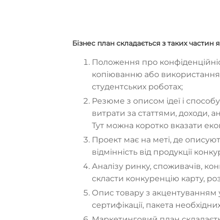
Бізнес план складається з таких частин я
Положення про конфіденційніст
копіюванню або використання б
студентських роботах;
Резюме з описом ідеї і способу
витрати за статтями, доходи, а
Тут можна коротко вказати екон
Проект має на меті, де описуют
відмінність від продукції конку
Аналізу ринку, споживачів, ко
скласти конкуренцію карту, роз
Опис товару з акцентуванням у
сертифікації, пакета необхідних
Маркетинговий план складаєт