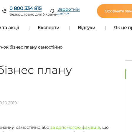
0 800 334 815
Зворотній
Оформити зам
дзвінок
Безкоштовно для України
та акції
Експерти
Відгуки
Як це 
нок бізнес плану самостійно
бізнес плану
9.10.2019
конаний самостійно або
за допомогою фахівців
, що