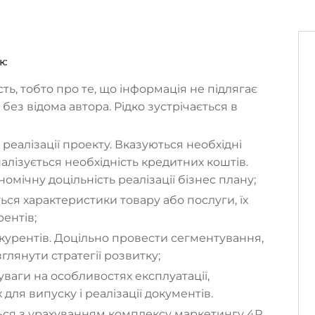
к:
ь, тобто про те, що інформація не підлягає
ез відома автора. Рідко зустрічається в
 реалізації проекту. Вказуються необхідні
налізується необхідність кредитних коштів.
омічну доцільність реалізації бізнес плану;
ься характеристики товару або послуги, їх
рентів;
нкурентів. Доцільно провести сегментування,
глянути стратегії розвитку;
ваги на особливостях експлуатації,
 для випуску і реалізації документів.
ься з урахуванням комплексу маркетингу 4Р