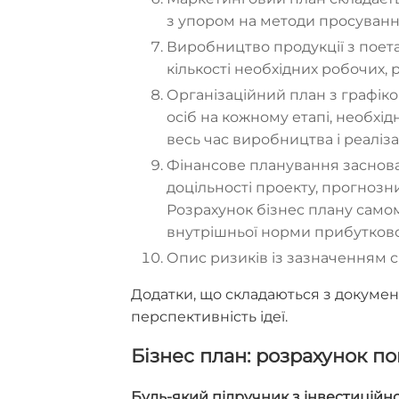
з упором на методи просування
Виробництво продукції з пое
кількості необхідних робочих, 
Організаційний план з графіком
осіб на кожному етапі, необхідн
весь час виробництва і реалізац
Фінансове планування заснова
доцільності проекту, прогнозни
Розрахунок бізнес плану сам
внутрішньої норми прибутковост
Опис ризиків із зазначенням сп
Додатки, що складаються з докумен
перспективність ідеї.
Бізнес план: розрахунок п
Будь-який підручник з інвестиційн