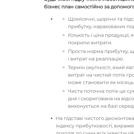
бізнес план самостійно за допомого
Щомісячні, щорічні та підс
прибутку, нарахованих под
Кількість і ціна продукції
покрили витрати.
Проста норма прибутку, 
і витрат на реалізацію.
Термін окупності, який я
витрат на чистий потік гро
може становити як місяць, 
Чиста поточна потік це с
дня і скоригована на відс
виконується на базі серед
На підставі чистого дисконто
індексу прибутковості, вираж
доходів до суми всіх інвестиці