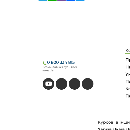
К
П
0 800 334 815
На
Безкоштовно з будь-яких
номерів
У
П
Ко
П
Курсові в інших
Харків
Львів
Д