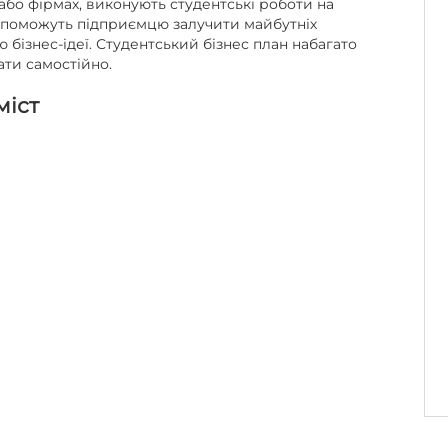
або фірмах, виконують студентські роботи на
опоможуть підприємцю залучити майбутніх
ю бізнес-ідеї. Студентський бізнес план набагато
ати самостійно.
міст