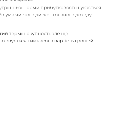
утрішньої норми прибутковості шукається
ій сума чистого дисконтованого доходу
тий термін окупності, але ще і
аховується тимчасова вартість грошей.