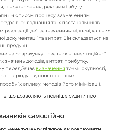
, ціноутворення, реклами і збуту.
тапним описом процесу, зазначенням
ресурсів, обладнання та їх постачальників.
 реалізації ідеї, зазначенням відповідальних
ої документації та витрат. Він складається на
ії продукції.
не на розрахунку показників інвестиційної
х значень доходів, витрат, прибутку.
ому передбачає
визначення
точки окупності,
і, періоду окупності та інших.
особу їх впливу, методів його мінімізації.
тів, що дозволяють повніше судити про
оказників самостійно
ого менеджменту підкаже, як розрахувати