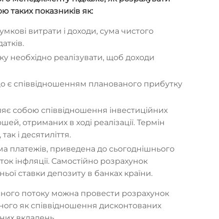
ю таких показників як:
умкові витрати і доходи, сума чистого
атків.
, яку необхідно реалізувати, щоб доходи
що є співвідношенням планованого прибутку
вляє собою співвідношення інвестиційних
шей, отриманих в ході реалізації. Термін
так і десятиліття.
ума платежів, приведена до сьогоднішнього
оток інфляції. Самостійно розрахунок
ньої ставки депозиту в банках країни.
ваного потоку можна провести розрахунок
еного як співвідношення дисконтованих
йних вкладень.