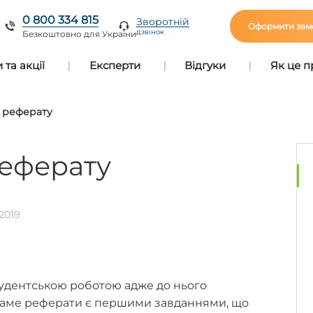
0 800 334 815
Зворотній
Оформити зам
дзвінок
Безкоштовно для України
та акції
Експерти
Відгуки
Як це 
 реферату
еферату
.2019
студентською роботою адже до нього
Саме реферати є першими завданнями, що