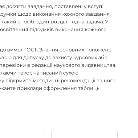
є досягти завдання, поставлені у вступі.
дсумки щодо виконання кожного завдання.
акий спосіб: один розділ – одна задача. У
 освітлення підсумків виконання кожного
до вимог ГОСТ. Знання основних положень
овою для допуску до захисту курсових або
еревірки в редакції наукового видавництва.
итаючи текст, написаний сухою
му відкрийте методичні рекомендації вашого
укайте приклади оформлення таблиць,