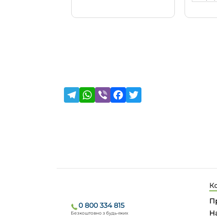
К
П
0 800 334 815
На
Безкоштовно з будь-яких