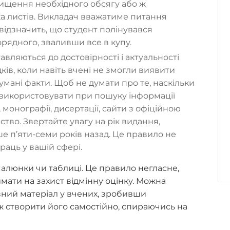
ищення необхідного обсягу або ж
а листів. Викладач вважатиме питання
відзначить, що студент полінувався
рядного, зваливши все в купу.
вляються до достовірності і актуальності
дків, коли навіть вчені не змогли виявити
мані факти. Щоб не думати про те, наскільки
 використовувати при пошуку інформації
 монографії, дисертації, сайти з офіційною
тво. Звертайте увагу на рік видання,
ше п’яти-семи років назад. Це правило не
аць у вашій сфері.
алюнки чи таблиці. Це правило негласне,
ати на захист відмінну оцінку. Можна
вний матеріал у вчених, зробивши
ж створити його самостійно, спираючись на