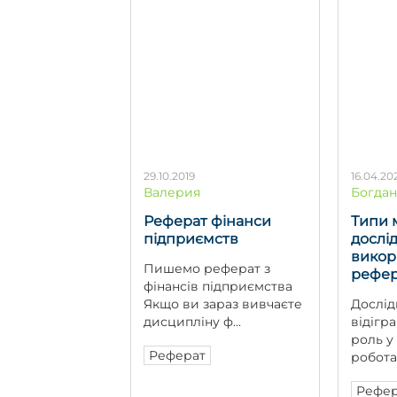
29.10.2019
16.04.20
Валерия
Богдан
Реферат фінанси
Типи 
підприємств
дослі
викор
Пишемо реферат з
рефер
фінансів підприємства
Якщо ви зараз вивчаєте
Дослід
дисципліну ф...
відігр
роль у
Реферат
роботах
Рефер