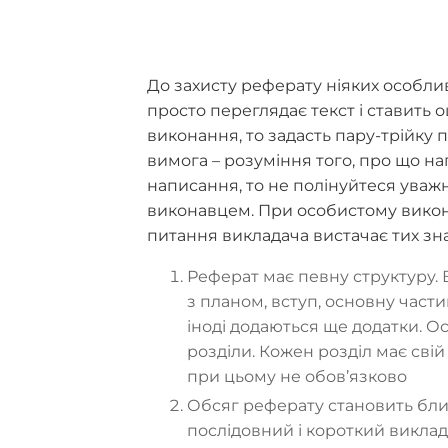
До захисту реферату ніяких особли
просто переглядає текст і ставить о
виконання, то задасть пару-трійку 
вимога – розуміння того, про що н
написання, то не полінуйтеся уваж
виконавцем. При особистому виконан
питання викладача вистачає тих зна
Реферат має певну структуру. 
з планом, вступ, основну частин
іноді додаються ще додатки. О
розділи. Кожен розділ має свій
при цьому не обов’язково
Обсяг реферату становить близ
послідовний і короткий виклад