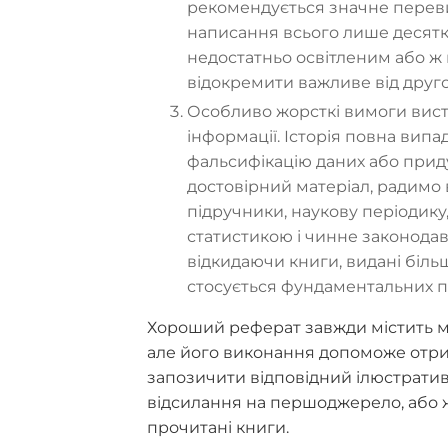
рекомендується значне перев
написання всього лише десятк
недостатньо освітленим або ж 
відокремити важливе від друго
Особливо жорсткі вимоги виста
інформації. Історія повна випа
фальсифікацію даних або приду
достовірний матеріал, радимо
підручники, наукову періодику,
статистикою і чинне законодавс
відкидаючи книги, видані біль
стосується фундаментальних пр
Хороший реферат завжди містить м
але його виконання допоможе отрим
запозичити відповідний ілюстрати
відсилання на першоджерело, або 
прочитані книги.