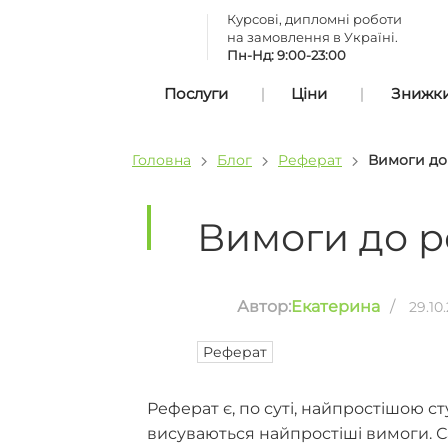
Курсові, дипломні роботи
на замовлення в Україні.
Пн-Нд: 9:00-23:00
Послуги
Ціни
Знижки 
Головна
Блог
Реферат
Вимоги до
Вимоги до р
Автор:
Екатерина
/
29.10
Реферат
Реферат є, по суті, найпростішою 
висуваються найпростіші вимоги. 