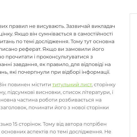
вих правил не висувають. Зазвичай викладач
цінку. Якщо він сумнівається в самостійності
питань по темі дослідження. Тому тут основна
аписано реферат. Якщо ви замовили його
но прочитати і проконсультуватися з
ні завдання, як правило, для відповіді на
нь, які почерпнули при відборі інформації.
Він повинен містити
титульний лист
, сторінку
у, підсумкові висновки, список літератури, і
сновна частина роботи розбивається на
 заголовок, починати його з нової сторінки
ько 15 сторінок. Тому від автора потрібен
 основних аспектів по темі дослідження. Не