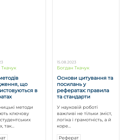
23
15.08.2023
 Ткачук
Богдан Ткачук
методів
Основи цитування та
дження, що
посилань у
истовуються в
рефератах: правила
атах
та стандарти
ницькі методи
У науковій роботі
ають ключову
важливі не тільки зміст,
 студентських
логіка і грамотність, а й
, так...
коре...
ат
Реферат