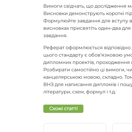
Вимоги свідчать, що дослідження ма
Висновки демонструють короткі пі
Формулюйте завдання для вступу в т
висновках присвятіть один-два для
завдання.
Реферат оформлюється відповідно 
цього стандарту є обов’язковою ум
дипломних проектів, проходження п
Розбирати самостійно ці вимоги, ч
канцелярською мовою, складно. То
ВНЗ для написання дипломів і пош
літератури, схем, формул і т.д.
Схожі статті