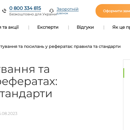
0 800 334 815
Зворотній
Оформити зам
дзвінок
Безкоштовно для України
та акції
Експерти
Відгуки
Як це 
ування та посилань у рефератах: правила та стандарти
вання та
рефератах:
стандарти
5.08.2023