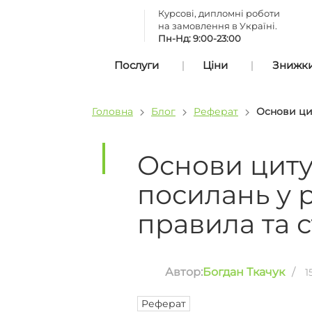
Курсові, дипломні роботи
на замовлення в Україні.
Пн-Нд: 9:00-23:00
Послуги
Ціни
Знижки 
Головна
Блог
Реферат
Основи цит
Основи циту
посилань у 
правила та 
Автор:
Богдан Ткачук
/
1
Реферат