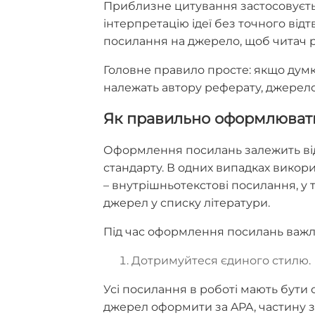
Приблизне цитування застосовуєтьс
інтерпретацію ідеї без точного відт
посилання на джерело, щоб читач ро
Головне правило просте: якщо думк
належать автору реферату, джерело
Як правильно оформлюват
Оформлення посилань залежить від
стандарту. В одних випадках викор
– внутрішньотекстові посилання, у 
джерел у списку літератури.
Під час оформлення посилань важли
Дотримуйтеся єдиного стилю.
Усі посилання в роботі мають бути
джерел оформити за APA, частину за