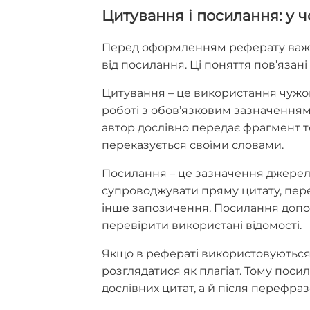
Цитування і посилання: у 
Перед оформленням реферату важли
від посилання. Ці поняття пов’язан
Цитування – це використання чужого 
роботі з обов’язковим зазначення
автор дослівно передає фрагмент т
переказується своїми словами.
Посилання – це зазначення джерела
супроводжувати пряму цитату, перек
інше запозичення. Посилання допо
перевірити використані відомості.
Якщо в рефераті використовуються 
розглядатися як плагіат. Тому поси
дослівних цитат, а й після перефра