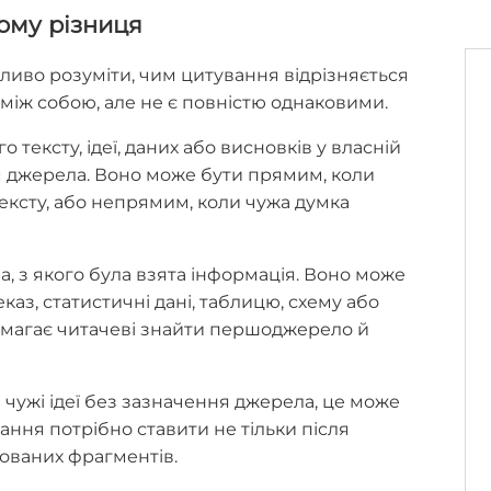
чому різниця
во розуміти, чим цитування відрізняється
і між собою, але не є повністю однаковими.
тексту, ідеї, даних або висновків у власній
м джерела. Воно може бути прямим, коли
ексту, або непрямим, коли чужа думка
, з якого була взята інформація. Воно може
аз, статистичні дані, таблицю, схему або
магає читачеві знайти першоджерело й
чужі ідеї без зазначення джерела, це може
лання потрібно ставити не тільки після
зованих фрагментів.