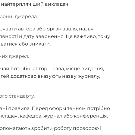
ь найтерплячіший викладач.
онні джерела.
зувати автора або організацію, назву
наявності й дату звернення. Це важливо, тому
ватися або зникати.
них джерел.
чай потрібні автор, назва, місце видання,
татей додатково вказують назву журналу,
го стандарту.
 різні правила. Перед оформленням потрібно
икладач, кафедра, журнал або конференція.
опомагають зробити роботу прозорою і