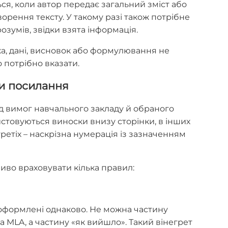
я, коли автор передає загальний зміст або
ворення тексту. У такому разі також потрібне
зумів, звідки взята інформація.
а, дані, висновок або формулювання не
 потрібно вказати.
и посилання
 вимог навчального закладу й обраного
истовуються виноски внизу сторінки, в інших
третіх – наскрізна нумерація із зазначенням
во враховувати кілька правил:
 оформлені однаково. Не можна частину
 MLA, а частину «як вийшло». Такий вінегрет