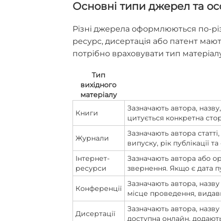
Основні типи джерел та ос
Різні джерела оформлюються по-різн
ресурс, дисертація або патент мають
потрібно враховувати тип матеріалу
Тип
вихідного
матеріалу
Зазначають автора, назву
Книги
цитується конкретна стор
Зазначають автора статті,
Журнали
випуску, рік публікації та
Інтернет-
Зазначають автора або ор
ресурси
звернення. Якщо є дата пу
Зазначають автора, назву 
Конференції
місце проведення, видав
Зазначають автора, назву 
Дисертації
доступна онлайн, додают