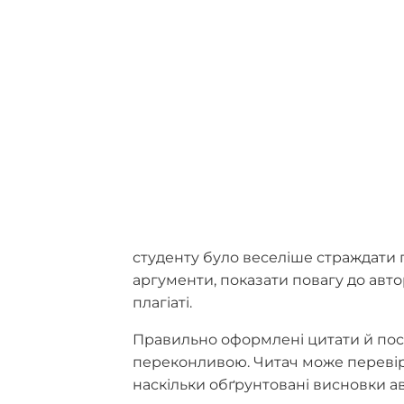
студенту було веселіше страждати 
аргументи, показати повагу до авт
плагіаті.
Правильно оформлені цитати й пос
переконливою. Читач може перевіри
наскільки обґрунтовані висновки ав