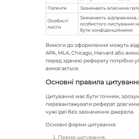
Патенти
Зазначають власника патен
Зазначають відправника, 
Особисті
особистого листування не
листи
бути конфіденційними
Вимоги до оформлення можуть відр
APA, MLA, Chicago, Harvard або вим
перед здачею реферату потрібно у
вимагається.
Основні правила цитування
Цитування має бути точним, зрозум
перевантажувати реферат довгими 
чужі ідеї без зазначення джерела.
Основні форми цитування:
Пряме цитування.