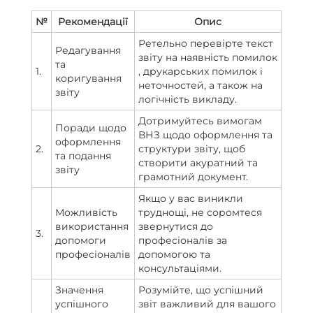
№
Рекомендації
Опис
Ретельно перевірте текст
Редагування
звіту на наявність помилок
та
1.
, друкарських помилок і
коригування
неточностей, а також на
звіту
логічність викладу.
Дотримуйтесь вимогам
Поради щодо
ВНЗ щодо оформлення та
оформлення
2.
структури звіту, щоб
та подання
створити акуратний та
звіту
грамотний документ.
Якщо у вас виникли
Можливість
труднощі, не соромтеся
використання
звернутися до
3.
допомоги
професіоналів за
професіоналів
допомогою та
консультаціями.
Значення
Розумійте, що успішний
успішного
звіт важливий для вашого