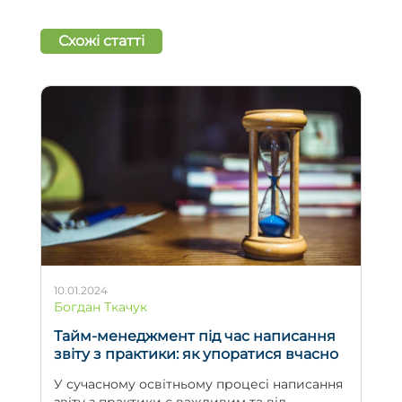
Схожі статті
10.01.2024
Богдан Ткачук
Тайм-менеджмент під час написання
звіту з практики: як упоратися вчасно
У сучасному освітньому процесі написання
звіту з практики є важливим та від...