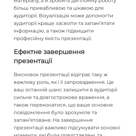
матеріалу, а й зробить дипломну роботу
більш привабливою та цікавою для
аудиторії. Візуалізація може допомогти
аудиторії краще засвоїти та запам’ятати
інформацію, а також підвищити
професійну якість презентації.
Ефектне завершення
презентації
Висновок презентації відіграє таку ж
важливу роль, як і її запровадження. Це
ваш останній шанс залишити в аудиторії
сильне та довгострокове враження, а
також переконатися, що ваше основне
повідомлення було зрозуміле та
запам’ятоване. На завершення
презентації важливо підсумувати основні
моменти, які були представлені, та