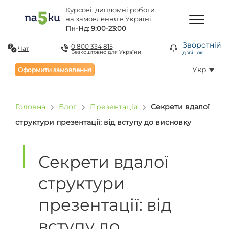
Курсові, дипломні роботи
на замовлення в Україні.
Пн-Нд: 9:00-23:00
Зворотній
0 800 334 815
Чат
Безкоштовно для України
дзвінок
Укр
Оформити замовлення
Головна
Блог
Презентація
Секрети вдалої
структури презентації: від вступу до висновку
Секрети вдалої
структури
презентації: від
вступу до