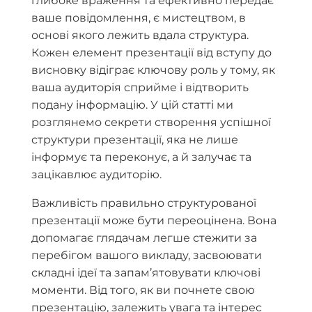
глибоке враження та ефективно передає
ваше повідомлення, є мистецтвом, в
основі якого лежить вдала структура.
Кожен елемент презентації від вступу до
висновку відіграє ключову роль у тому, як
ваша аудиторія сприйме і відтворить
подану інформацію. У цій статті ми
розглянемо секрети створення успішної
структури презентації, яка не лише
інформує та переконує, а й залучає та
зацікавлює аудиторію.
Важливість правильно структурованої
презентації може бути переоцінена. Вона
допомагає глядачам легше стежити за
перебігом вашого викладу, засвоювати
складні ідеї та запам’ятовувати ключові
моменти. Від того, як ви почнете свою
презентацію, залежить увага та інтерес