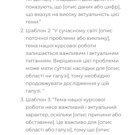
показують, що [опис даних або цифр],
що вказує на високу актуальність цієї
теми.”
Шаблон 2: “У сучасному світі [опис
поточної проблеми або виклику],
тема нашої курсової роботи
залишається важливим і актуальним
питанням. Вирішення цієї проблеми
може мати суттєві наслідки для [опис
області чи галузі], тому необхідно
продовжувати дослідження у цій
галузі.
“
Шаблон 3: “Тема нашої курсової
роботи несе важливий і актуальний
характер, оскільки [опис причини або
обставини]. Це важливо для [опис
області або галузі], тому що [опис