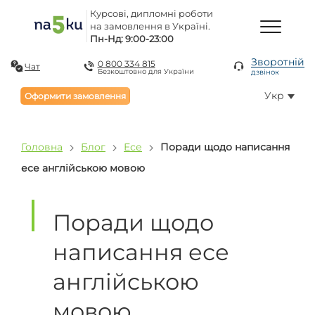
Курсові, дипломні роботи
на замовлення в Україні.
Пн-Нд: 9:00-23:00
Зворотній
0 800 334 815
Чат
Безкоштовно для України
дзвінок
Укр
Оформити замовлення
Головна
Блог
Есе
Поради щодо написання
есе англійською мовою
Поради щодо
написання есе
англійською
мовою