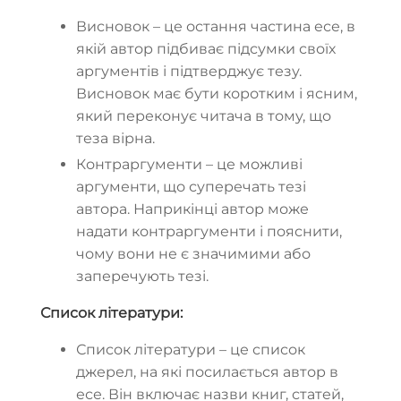
Висновок – це остання частина есе, в
якій автор підбиває підсумки своїх
аргументів і підтверджує тезу.
Висновок має бути коротким і ясним,
який переконує читача в тому, що
теза вірна.
Контраргументи – це можливі
аргументи, що суперечать тезі
автора. Наприкінці автор може
надати контраргументи і пояснити,
чому вони не є значимими або
заперечують тезі.
Список літератури:
Список літератури – це список
джерел, на які посилається автор в
есе. Він включає назви книг, статей,