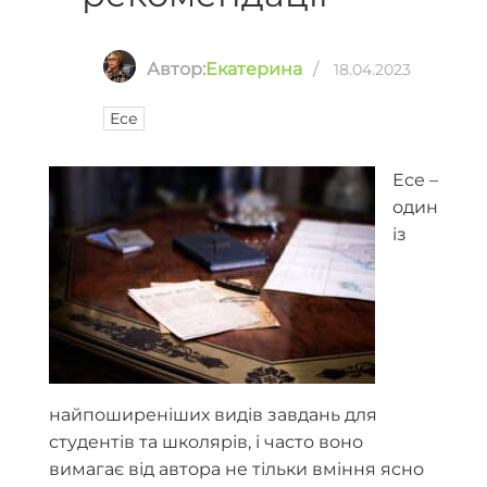
Автор:
Екатерина
/
18.04.2023
Есе
Есе –
один
із
найпоширеніших видів завдань для
студентів та школярів, і часто воно
вимагає від автора не тільки вміння ясно