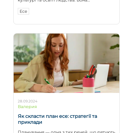
Есе
28.09.2024
Валерия
Як скласти план есе: стратегії та
приклади
Планування — одна з тих речей, що рятують